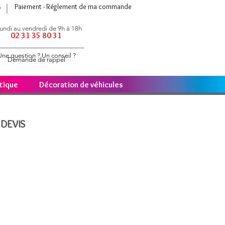
s
Paiement - Réglement de ma commande
undi au vendredi de 9h à 18h
02 31 35 80 31
Une question ? Un conseil ?
Demande de rappel
étique
Décoration de véhicules
DEVIS