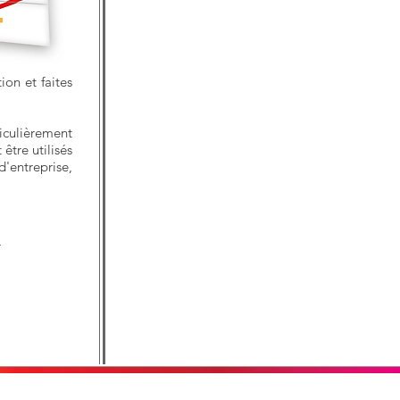
ion et faites
iculièrement
être utilisés
d'entreprise,
r
A propos de nous
Supports