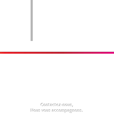
A propos de nous
Supports
techniques
La société
Comment passer command
Nos moyens techniques
Bien réaliser son fichier
Contactez-nous,
Nous vous accompagnons.