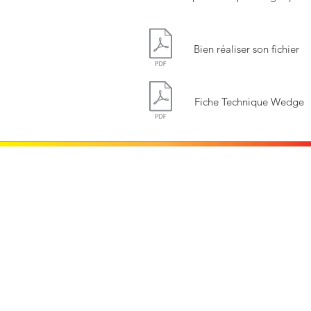
Bien réaliser son fichier
Fiche Technique Wedge
Contactez-nous
PUBLICOLOR
36 Quai Amiral Hamelin
14000 Caen
Tél : 02 31 35 80 31
Fax : 02 31 35 80 32
E-mail :
contact@publicolor.fr