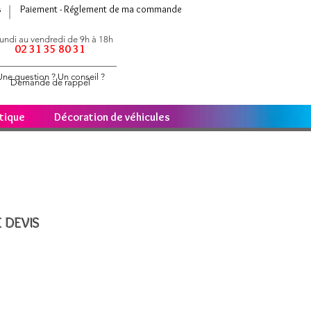
s
Paiement - Réglement de ma commande
undi au vendredi de 9h à 18h
02 31 35 80 31
Une question ? Un conseil ?
Demande de rappel
étique
Décoration de véhicules
 DEVIS