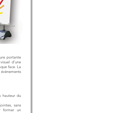
ture portante
visuel d’une
aque face. La
évènements
a hauteur du
jointes, sans
r former un