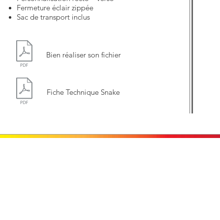
Fermeture éclair zippée
Sac de transport inclus
Bien réaliser son fichier
Fiche Technique Snake
Contactez-nous
A propos de nous
La société
PUBLICOLOR
Nos moyens techniques
36 Quai Amiral Hamelin
14000 Caen